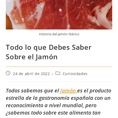
Historia del Jamón Ibérico
Todo lo que Debes Saber
Sobre el Jamón
Publicación
Categoría
24 de abril de 2022
Curiosidades
de
de
la
la
entrada:
entrada:
Todos sabemos que el
jamón
es el producto
estrella de la
gastronomía española
con un
reconocimiento a nivel mundial, pero
¿sabemos todo sobre este alimento tan