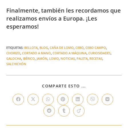
Finalmente, también les recordamos que
realizamos envíos a Europa. ¡Les
esperamos!
ETIQUETAS
:
BELLOTA
,
BLOG
,
CAÑA DE LOMO
,
CEBO
,
CEBO CAMPO
,
CHORIZO
,
CORTADO A MANO
,
CORTADO A MÁQUINA
,
CURIOSIDADES
,
GALOCHA
,
IBÉRICO
,
JAMÓN
,
LOMO
,
NOTICIAS
,
PALETA
,
RECETAS
,
SALCHICHÓN
COMPARTIR
COMPARTE ESTO ...
ESTE
CONTENIDO
Se
Se
Se
Se
Se
Se
Se
abre
abre
abre
abre
abre
abre
abre
en
en
en
en
en
en
en
Se
Se
Se
una
una
una
una
una
una
una
abre
abre
abre
nueva
nueva
nueva
nueva
nueva
nueva
nueva
en
en
en
ventana
ventana
ventana
ventana
ventana
ventana
ventana
una
una
una