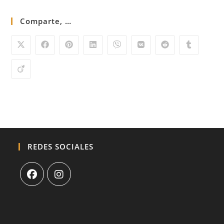
Comparte, …
REDES SOCIALES
Se
Se
abre
abre
en
en